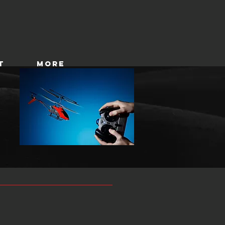
T
More